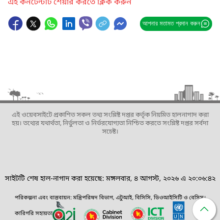
এই কনটেন্টটি শেয়ার করতে ক্লিক করুন
আপনার মতামত প্রদান করুন
এই ওয়েবসাইটে প্রকাশিত সকল তথ্য সংশ্লিষ্ট দপ্তর কর্তৃক নিয়মিত হালনাগাদ করা
হয়। তথ্যের যথার্থতা, নির্ভুলতা ও নির্ভরযোগ্যতা নিশ্চিত করতে সংশ্লিষ্ট দপ্তর সর্বদা
সচেষ্ট।
সাইটটি শেষ হাল-নাগাদ করা হয়েছে: মঙ্গলবার, ৪ আগস্ট, ২০২৬ এ ২০:০৬:৪২
পরিকল্পনা এবং বাস্তবায়ন: মন্ত্রিপরিষদ বিভাগ, এটুআই, বিসিসি, ডিওআইসিটি ও বেসিস।
কারিগরি সহায়তা