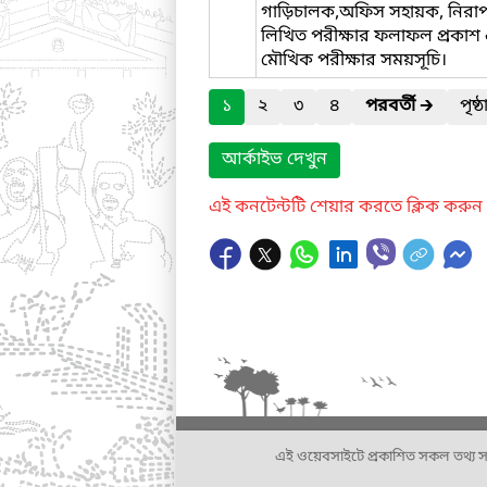
গাড়িচালক,অফিস সহায়ক, নিরাপত্তা
লিখিত পরীক্ষার ফলাফল প্রকাশ
মৌখিক পরীক্ষার সময়সূচি।
১
২
৩
৪
পরবর্তী
🡲
পৃষ্
আর্কাইভ দেখুন
এই কনটেন্টটি শেয়ার করতে ক্লিক করুন
এই ওয়েবসাইটে প্রকাশিত সকল তথ্য সংশ্লি