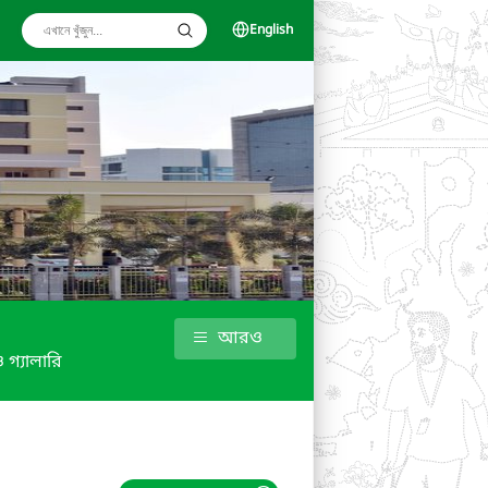
English
আরও
 গ্যালারি