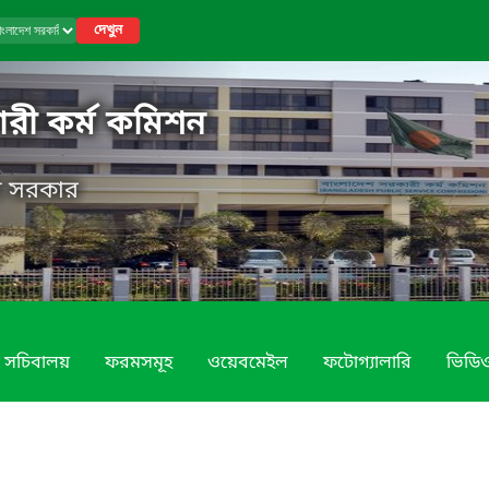
দেখুন
রী কর্ম কমিশন
েশ সরকার
 সচিবালয়
ফরমসমূহ
ওয়েবমেইল
ফটোগ্যালারি
ভিডিও