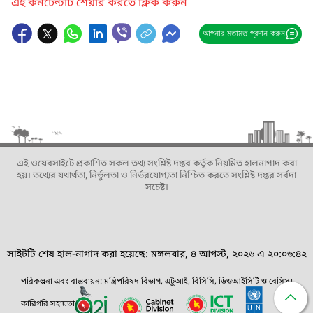
এই কনটেন্টটি শেয়ার করতে ক্লিক করুন
আপনার মতামত প্রদান করুন
এই ওয়েবসাইটে প্রকাশিত সকল তথ্য সংশ্লিষ্ট দপ্তর কর্তৃক নিয়মিত হালনাগাদ করা
হয়। তথ্যের যথার্থতা, নির্ভুলতা ও নির্ভরযোগ্যতা নিশ্চিত করতে সংশ্লিষ্ট দপ্তর সর্বদা
সচেষ্ট।
সাইটটি শেষ হাল-নাগাদ করা হয়েছে: মঙ্গলবার, ৪ আগস্ট, ২০২৬ এ ২০:০৬:৪২
পরিকল্পনা এবং বাস্তবায়ন: মন্ত্রিপরিষদ বিভাগ, এটুআই, বিসিসি, ডিওআইসিটি ও বেসিস।
কারিগরি সহায়তা