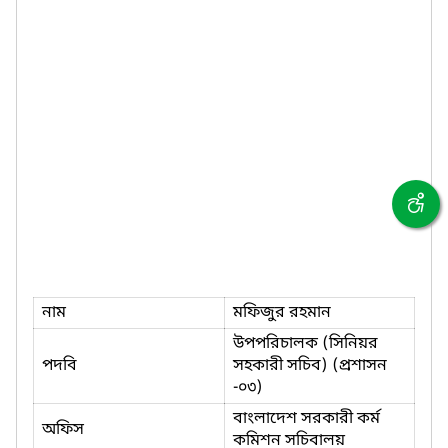
নাম
মফিজুর রহমান
উপপরিচালক (সিনিয়র
পদবি
সহকারী সচিব) (প্রশাসন
-০৩)
বাংলাদেশ সরকারী কর্ম
অফিস
কমিশন সচিবালয়