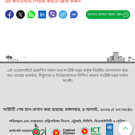
এই কনটেন্টটি শেয়ার করতে ক্লিক করুন
আপনার মতামত প্রদান করুন
এই ওয়েবসাইটে প্রকাশিত সকল তথ্য সংশ্লিষ্ট দপ্তর কর্তৃক নিয়মিত হালনাগাদ করা
হয়। তথ্যের যথার্থতা, নির্ভুলতা ও নির্ভরযোগ্যতা নিশ্চিত করতে সংশ্লিষ্ট দপ্তর সর্বদা
সচেষ্ট।
সাইটটি শেষ হাল-নাগাদ করা হয়েছে: মঙ্গলবার, ৪ আগস্ট, ২০২৬ এ ২০:০৬:৪২
পরিকল্পনা এবং বাস্তবায়ন: মন্ত্রিপরিষদ বিভাগ, এটুআই, বিসিসি, ডিওআইসিটি ও বেসিস।
কারিগরি সহায়তা